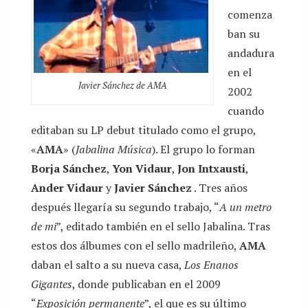
comenza
ban su
andadura
en el
Javier Sánchez de AMA
2002
cuando
editaban su LP debut titulado como el grupo,
«
AMA
» (
Jabalina Música
). El grupo lo forman
Borja Sánchez
,
Yon Vidaur
,
Jon Intxausti
,
Ander Vidaur
y
Javier Sánchez
. Tres años
después llegaría su segundo trabajo, “
A un metro
de mi
”, editado también en el sello Jabalina. Tras
estos dos álbumes con el sello madrileño,
AMA
daban el salto a su nueva casa,
Los Enanos
Gigantes
, donde publicaban en el 2009
“
Exposición permanente
”, el que es su último