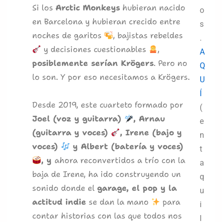
Si los
Arctic Monkeys
hubieran nacido
o
en Barcelona y hubieran crecido entre
s
noches de garitos
, bajistas rebeldes
.
y decisiones cuestionables
,
A
posiblemente serían Krögers
. Pero no
Q
lo son. Y por eso necesitamos a Krögers.
U
Í
Desde 2019, este cuarteto formado por
(
Joel (voz y guitarra)
, Arnau
e
(guitarra y voces)
, Irene (bajo y
n
voces)
y Albert (batería y voces)
t
, y
ahora reconvertidos a trío con la
a
baja de Irene, ha ido construyendo un
q
sonido donde el
garage, el pop y la
u
actitud indie
se dan la mano
para
i
contar historias con las que todos nos
l