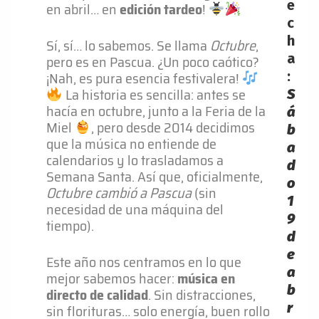
e
en abril… en
edición tardeo
!
c
h
Sí, sí… lo sabemos. Se llama
Octubre
,
a
pero es en Pascua. ¿Un poco caótico?
¡Nah, es pura esencia festivalera!
:
La historia es sencilla: antes se
S
hacía en octubre, junto a la Feria de la
á
Miel
, pero desde 2014 decidimos
b
que la música no entiende de
a
calendarios y lo trasladamos a
d
Semana Santa. Así que, oficialmente,
o
Octubre cambió a Pascua
(sin
1
necesidad de una máquina del
9
tiempo).
d
e
Este año nos centramos en lo que
a
mejor sabemos hacer:
música en
b
directo de calidad
. Sin distracciones,
r
sin florituras… solo energía, buen rollo