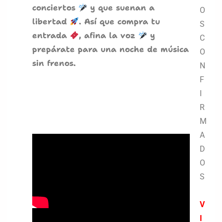
conciertos
y que suenan a
O
libertad
. Así que c
ompra tu
S
entrada
, afina la voz
y
C
prepárate para una noche de música
O
sin frenos.
N
F
I
R
M
A
D
O
S
V
I