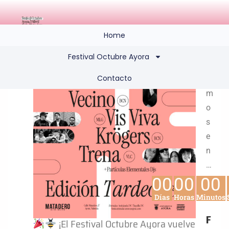
N
Home
o
s
Festival Octubre Ayora
v
Contacto
e
m
o
s
e
n
…
00
00
00
.
Días
Horas
Minutos
F
¡El Festival Octubre Ayora vuelve