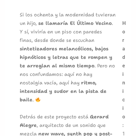
Si los ochenta y la modernidad tuvieran
un hijo,
se llamaría El Último Vecino
.
H
Y sí, viviría en un piso con paredes
o
finas, desde donde se escuchan
r
sintetizadores melancólicos, bajos
a
hipnóticos y letras que te rompen y
d
te arreglan al mismo tiempo
. Pero no
e
nos confundamos: aquí no hay
i
nostalgia vacía, aquí hay
ritmo,
n
intensidad y sudor en la pista de
i
baile
.
c
i
Detrás de este proyecto está
Gerard
o
Alegre
, arquitecto de un sonido que
:
mezcla
new wave, synth pop y post-
1