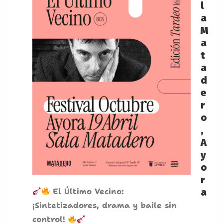
l
a
M
a
t
a
d
e
r
o
,
A
y
o
r
El Último Vecino:
a
¡Sintetizadores, drama y baile sin
control!