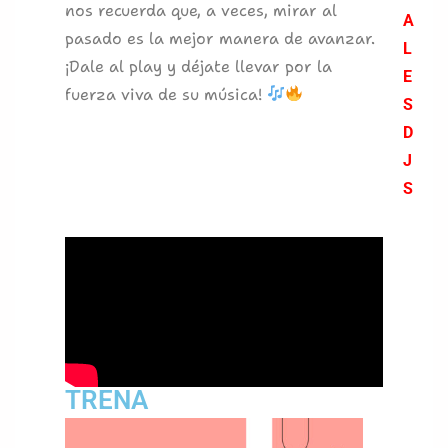
nos recuerda que, a veces, mirar al
A
pasado es la mejor manera de avanzar.
L
¡Dale al play y déjate llevar por la
E
fuerza viva de su música!
S
D
J
S
TRENA