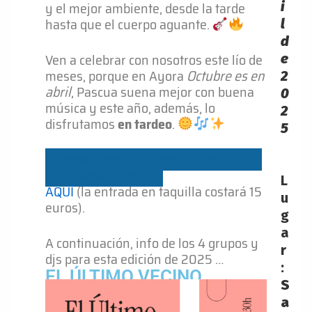
y el mejor ambiente, desde la tarde
i
hasta que el cuerpo aguante.
l
d
Ven a celebrar con nosotros este lío de
e
meses, porque en Ayora
Octubre es en
2
abril
, Pascua suena mejor con buena
0
música y este año, además, lo
2
disfrutamos
en tardeo
.
5
Puedes comprar tu entrada anticipada
a 13 euros + gtos >>>
L
AQUÍ
(la entrada en taquilla costará 15
u
euros).
g
a
A continuación, info de los 4 grupos y
r
djs para esta edición de 2025 …
:
EL ÚLTIMO VECINO
S
a