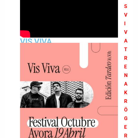
S
V
I
V
VIS VIVA
A
T
R
E
N
A
K
R
Ö
G
E
R