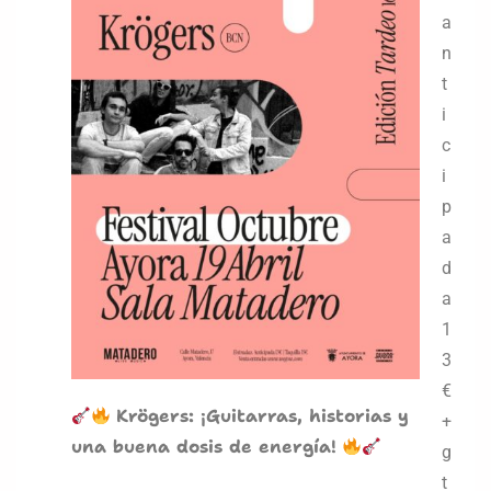
a
n
t
i
c
i
p
a
d
a
1
3
€
Krögers: ¡Guitarras, historias y
+
una buena dosis de energía!
g
t