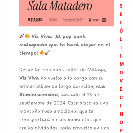
S
E
L
Ú
Vis Viva: ¡El pop punk
L
malagueño que te hará viajar en el
T
tiempo!
I
M
Desde las soleadas calles de Málaga,
O
Vis Viva
ha vuelto a la carga con su
V
primer álbum de larga duración,
«La
E
Reminiscencia»
, lanzado el 13 de
C
septiembre de 2024. Este disco es una
I
montaña rusa emocional que te
N
transportará a esos momentos que
O
creías olvidados, todo envuelto en una
P