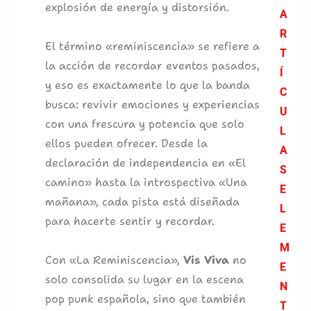
explosión de energía y distorsión.
A
R
El término «reminiscencia» se refiere a
T
la acción de recordar eventos pasados,
Í
y eso es exactamente lo que la banda
C
busca: revivir emociones y experiencias
U
con una frescura y potencia que solo
L
ellos pueden ofrecer. Desde la
A
declaración de independencia en «El
S
camino» hasta la introspectiva «Una
E
mañana», cada pista está diseñada
L
para hacerte sentir y recordar.
E
M
Con «La Reminiscencia»,
Vis Viva
no
E
solo consolida su lugar en la escena
N
pop punk española, sino que también
T