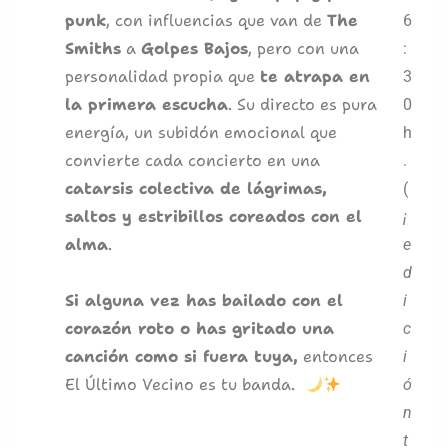
punk
, con influencias que van de
The
6
Smiths
a
Golpes Bajos
, pero con una
:
personalidad propia que
te atrapa en
3
la primera escucha
. Su directo es pura
0
energía, un subidón emocional que
h
convierte cada concierto en una
.
catarsis colectiva de lágrimas,
(
saltos y estribillos coreados con el
¡
alma
.
e
d
Si alguna vez has bailado con el
i
corazón roto o has gritado una
c
canción como si fuera tuya,
entonces
i
El Último Vecino es tu banda.
ó
n
t