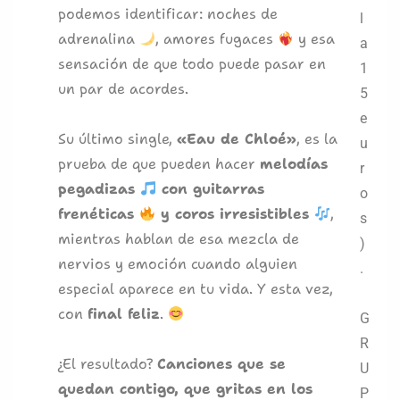
podemos identificar: noches de
l
adrenalina
, amores fugaces
y esa
a
sensación de que todo puede pasar en
1
un par de acordes.
5
e
Su último single,
«Eau de Chloé»
, es la
u
prueba de que pueden hacer
melodías
r
pegadizas
con guitarras
o
frenéticas
y coros irresistibles
,
s
mientras hablan de esa mezcla de
)
nervios y emoción cuando alguien
.
especial aparece en tu vida. Y esta vez,
con
final feliz
.
G
R
¿El resultado?
Canciones que se
U
quedan contigo, que gritas en los
P